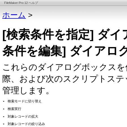
FileMaker Pro 12 ヘルプ
ホーム
>
[検索条件を指定] ダ
条件を編集] ダイアロ
これらのダイアログボックスを
際、および次のスクリプトス
テ
管理します。
•
検索モードに切り替え
•
検索実行
•
対象レコードの拡大
•
対象レコードの絞り込み