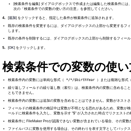
•
[検索条件を編集] ダイアログボックスで作成または編集した検索条件には
次の「検索条件での変数の使い方の注意」を参照してください。
4.
[
追加
] をクリックすると、指定した条件が検索条件に追加されます。
•
既存の検索条件を変更するには、ダイアログボックスの上部から変更するフィ
します。
•
既存の条件を削除するには、ダイアログボックスの上部から削除するフィール
5.
[
OK
] をクリックします。
検索条件での変数の使い
*/*/$birthYear
•
検索条件内の変数には単純な形式（
）または複雑な形式
•
繰り返しフィールドの繰り返し数（索引）は、検索条件内の変数に含めること
ともできません。
•
検索条件内の変数には追加の変数を含めることはできません。変数がネストさ
•
フィールドの検索条件の検証中は変数が不明となる恐れがあるため、変数が検
ールドに検索条件を入力し、変数を示す "$" が入力された時点でリクエスト
•
検索条件に FileMaker
Proが認識できない変数が含まれている場合、その変
•
ファイルパスに変数を使用する場合は、その終わりを表す文字としてバック