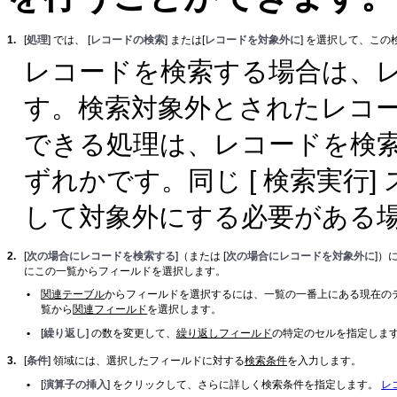
1.
[
処理
] では、 [
レコードの検索
] または[
レコードを対象外に
] を選択して、こ
レコードを検索する場合は、
す。検索対象外とされたレコ
できる処理は、レコードを検
ずれかです。同じ [ 検索実行
して対象外にする必要がある
2.
[
次の場合にレコードを検索する
]（または [
次の場合にレコードを対象外に
]）
にこの一覧からフィールドを選択します。
•
関連テーブル
からフィールドを選択するには、一覧の一番上にある現在の
覧から
関連フィールド
を選択します。
•
[
繰り返し
] の数を変更して、
繰り返しフィールド
の特定のセルを指定しま
3.
[
条件
] 領域には、選択したフィールドに対する
検索条件
を入力します。
•
[
演算子の挿入
] をクリックして、さらに詳しく検索条件を指定します。
レ