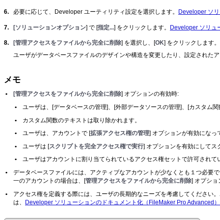
6.
必要に応じて、Developer ユーティリティ設定を選択します。
Developer 
7.
[ソリューションオプション
] で [
指定...
] をクリックします。
Developer ソリ
8.
[管理アクセスをファイルから完全に削除
] を選択し、[
OK
] をクリックします。
ユーザがデータベースファイルのデザインや構造を変更したり、設定されたア
メモ
•
[管理アクセスをファイルから完全に削除
] オプションの有効時:
•
ユーザは、[データベースの管理]、[外部データソースの管理]、[カスタム
•
カスタム関数のテキストは取り除かれます。
•
ユーザは、アカウントで [
拡張アクセス権の管理
] オプションが有効になって
•
ユーザは [
スクリプトを完全アクセス権で実行
] オプションを有効にして
•
ユーザはアカウントに割り当てられているアクセス権セットで許可されて
•
データベースファイルには、アクティブなアカウントが少なくとも１つ必要で
一のアカウントの場合は、[
管理アクセスをファイルから完全に削除
] オプ
•
アクセス権を定義する際には、ユーザの長期的なニーズを考慮してください。
は、
Developer ソリューションのドキュメント化（FileMaker Pro Advanced）