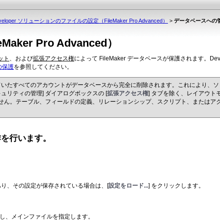
veloper ソリューションのファイルの設定（FileMaker Pro Advanced）
>
データベースへの管理ア
r Pro Advanced）
ット
、および
拡張アクセス権
によって FileMaker データベースが保護されます。
の保護
を参照してください。
していたすべてのアカウントがデータベースから
完全に削除されます
。これにより、ソ
も、[セキュリティの管理] ダイアログボックスの [
拡
張アクセス権
] タブを除く、レイアウト
きません。テーブル、フィールドの定義、リレーションシップ、スクリプト、またはアクセ
作を行います。
あり、その設
定が保存されている場合は、[
設定をロード...
] をクリックします。
し、メイン
ファイルを指定します。