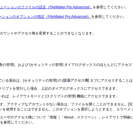
ソリューションのファイルの設定（FileMaker Pro Advanced）
を参照してください。
ューションのオプションの指定（FileMaker Pro Advanced）
を参照してください。
カウントやアク
セス権を変更することができなくなります。
関数の管
理]、および [セキュリティの管理] ダイアログボックスのほとんどにアクセ
いる場合は、[セキュリティの管理] の [
拡張アクセス権
] タブにアクセスすること
スクリプトを実行した場合、上記のダイアログボックスにアクセスできます。
いれば、レ
イアウトモードと [スクリプトの管理] 機能にアクセスできます。
す。アク
ティブなアカウントがない場合は、ファイルを開くことができません。[完
ションを使用することはできません。このオプションを選択しようとすると、エラーメ
ユーザのア
クセス権について「情報（「About」スクリーン）」レイアウトで明確に通
を参照してください。