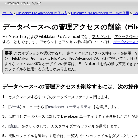
FileMaker Pro 12 ヘルプ
ホーム
>
FileMaker Pro Advanced の使い方
>
FileMaker Pro Advanced ツールの使用
>
De
データベースへの管理アクセスの削除（FileMake
FileMaker
Pro および FileMaker Pro Advanced では、
アカウント
、
アクセス権セ
することもできます。アカウントとアクセス権の詳細については、
データベース
重要
このオプションを選択すると、[
完全アクセス
] アクセス権セットを使用
ン、FileMaker Pro、または FileMaker Pro Advanced のいずれで開いて
ようなファイルの構造とデザインの要素は、FileMaker 社を含め誰も変更で
のファイルを使用する方法しかありません。
データベースへの管理アクセスを削除するには、次の操
1.
カスタマイズするすべてのデータベースファイルを閉じます。
2.
[
ツール
] メニューから [
Developer ユーティリティ...
] を選択します。
3.
以前同じデータベースに対して Developer ユーティリティを使用したことが
4.
[
追加...
] をクリックして、カスタマイズするファイルを選択します。
5.
複数のファイルを追加する場合は、一覧内で１つのファイルをダブルクリック