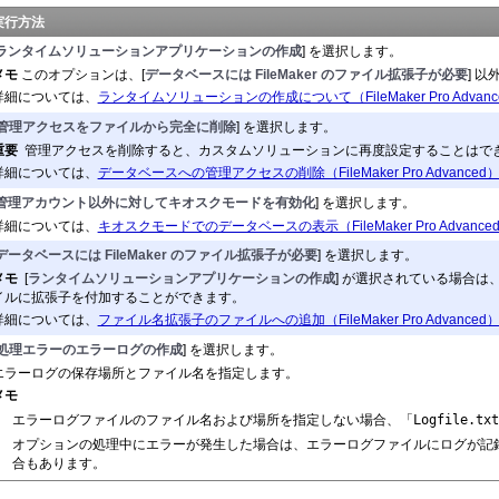
実行方法
ランタイムソリューションアプリケーションの作成
] を選択します。
メモ
このオプションは、[
データベースには FileMaker のファイ
ル拡張子が必要
] 
詳細については、
ランタイムソリューションの作成について（FileMaker Pro Advanc
[管理アクセスをファイルから完全に削除
] を選択します。
重要
管理アクセスを削除すると、カスタムソリューションに再度設定することはで
詳細については、
データベースへの管理アクセスの削除（FileMaker Pro Advanced
管理アカウント以外に対してキオスクモードを有効化
] を選択します。
詳細については、
キオスクモードでのデータベースの表示（FileMaker Pro Advance
データベースには FileMaker のファイル拡張子が必要
] を選択します。
メモ
[
ランタイムソリューションアプリケーションの作成
] が選択されている場合
イルに拡張子を付加することができます。
詳細については、
ファイル名拡張子のファイルへの追加（FileMaker Pro Advanced
[処理エラーのエラーログの作成
] を選択します。
エラーログの保存場所とファイル名を指定します。
メモ
Logfile.txt
エラーログファイルのファイル名および場所を指定しない場
合、「
オプションの処理中にエラーが発生した場合は、エラーログ
ファイルにログが記
合もあります。