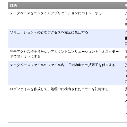
目的
データベースをランタイムア
プリケーションにバインドする
[
ソリューションへの管理アク
セスを完全に禁止する
完全アクセス権を持たないア
カウントはソリューションをキオスクモー
[
ドで開くようにする
データベースファイルのファ
イル名に FileMaker の拡張子を付加する
[
ログファイルを作成して、処
理中に検出されたエラーを記録する
•
•