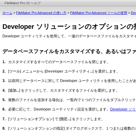
FileMaker Pro 12 ヘルプ
ホーム
>
FileMaker Pro Advanced の使い方
>
FileMaker Pro Advanced ツールの使用
>
De
Developer ソリューションのオプションの指定（F
Developer ユーティリティを使用して、一連のデータベースファイルをカスタ
データベースファイルをカスタマイズする、あるいはフ
1.
カスタマイズするすべてのデータベースファイルを閉じます。
2.
[
ツール
] メニューから [
Developer ユーティリティ...
] を選択します。
3.
以前同じデータベースに対して Developer ユーティリティを使用したことが
4.
[
追加...
] をクリックして、カスタマイズするファイルを選択します。
5.
複数のファイルを追加する場合は、一覧内で１つのファイルをダブルクリック
6.
必要に応じて、Developer ユーティリティ設定を選択します。
Developer 
7.
[
ソリューションオプション
] で [
指定...
] をクリックします。
8.
[ソリューションオプションの指定] ダイアログボックスで、１つまたは複数の