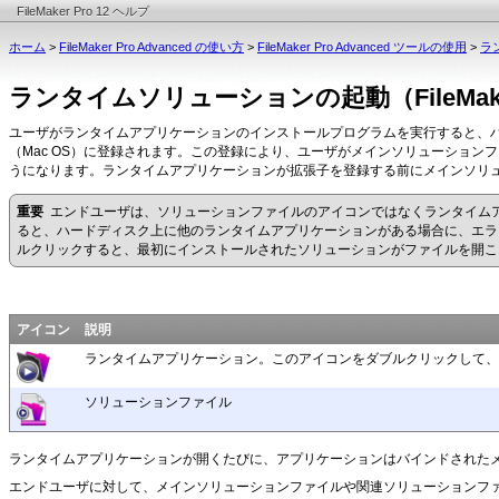
FileMaker Pro 12 ヘルプ
ホーム
>
FileMaker Pro Advanced の使い方
>
FileMaker Pro Advanced ツールの使用
>
ラン
ランタイムソリューションの起動（FileMaker 
ユーザがランタイムアプリケーションのインストールプログラムを実行すると、
（Mac OS）に登録されます。この登録により、ユーザがメインソリューショ
うになります。ランタイムアプリケーションが拡張子を登録する前にメインソリ
重要
エンドユーザは、ソリューションファイルのアイコンではなくランタイム
ると、ハードディスク上に他のランタイムアプリケーションがある場合に、エラ
ルクリックすると、最初にインストールされたソリューションがファイルを開こ
アイコン
説明
ランタイムアプリケーション。このアイコンをダブルクリックして
ソリューションファイル
ランタイムアプリケーションが開くたびに、アプリケーションはバインドされた
エンドユーザに対して、メインソリューションファイルや関連ソリューションフ