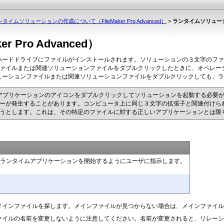
タイムソリューションの作成について（FileMaker Pro Advanced）
>
ランタイムソリューション
Pro Advanced）
ハードドライブ
にファイルがインストールされます。ソリューションの３文字のファイ
ンファイルまたは関連ソリューションファイルをダブルクリックしたときに、オペレ
ューションファイルまたは関連ソリューションファイルをダブルクリックしても、ラ
アプリケーション
のアイコンをダブルクリックしてソリューションを起動する必要
ーが発生することがあります。コンピュータ上に同じ３文字の拡張子と関連付けら
うとします。これは、その特定のファイルに対する正しいアプリケーションとは限
、
ランタイムアプリケーションを開始するようにユーザに指示します。
メインファイル
を探します。メインファイルが見つからない場合は、メインファイ
ァイルの名前を
変更しないように注意してください。名前が変更されると、リレーシ