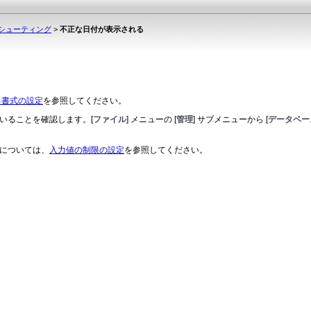
シューティング
>
不正な日付が表示される
る書式の設定
を参照してください。
いることを確認します。[
ファイル
] メニューの [
管理
] サブメニューから [
データベース
について
は、
入力値の制限の設定
を参照してください。