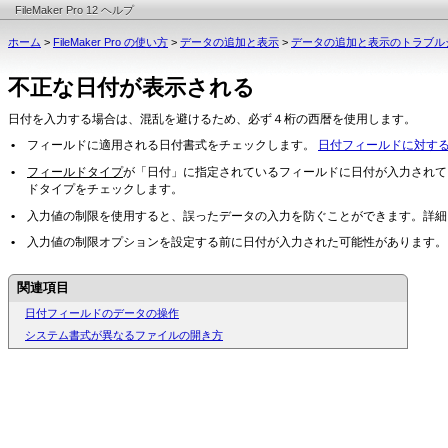
FileMaker Pro 12 ヘルプ
ホーム
>
FileMaker Pro の使い方
>
データの追加と表示
>
データの追加と表示のトラブル
不正な日付が表示される
日付を入力する場合は、混乱を避けるため、必ず４桁の西暦を使用します。
•
フィールドに適用される日付書式をチェックします。
日付フィールドに対す
•
フィールドタイプ
が「日付」に指定されているフィールドに日付が入力されて
ドタイプをチェックします。
•
入力値の制限を使用すると、誤ったデータの入力を防ぐことができます。詳細
•
入力値の制限オプションを設定する前に日付が入力された可能性があります。
関連項目
日付フィールドのデータの操作
システム書式が異なるファイルの開き方