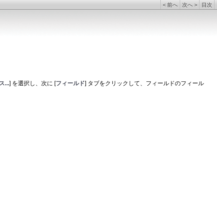
<
前へ
次へ
>
目次
...
] を選択し、次に [
フィールド
] タブをクリックして、フィールドのフィール