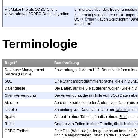
FileMaker
Pro als ODBC-Client
1. Interaktiv über das
Beziehungsdia
verwenden/auf ODBC-Daten zugreifen
2. Einmalig statisch
per ODBC-Import 
OS) >
Öffnen
), auch Scriptschritt "D
ausführen"
Terminologie
Begriff
Beschreibung
Database Management
Anwendung, mit deren Hilfe Benutzer Information
System (DBMS)
SQL
Eine Standardprogrammiersprache, die ein DBMS 
Datenquelle
Die Daten, auf die Sie zugreifen wollen (wie ein
Client-Anwendung
Die Anwendung, die (mithilfe von SQL) Daten ü
Abfrage
Abrufen, Bearbeiten oder Ändern von Daten aus 
Tabelle
Sammlung von Daten, ähnlich einer
Tabelle
in ei
Spalte
Attribut in einer Tabelle, ähnlich einem
Feld
in ein
Reihe
Gruppe von Zellen in einer Tabelle, ähnlich eine
ODBC-Treiber
Eine DLL (Windows) oder gemeinsam benutzte Bi
und die angeforderten Daten an die Client-Anwe