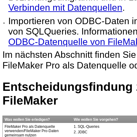
Verbinden mit Datenquellen
.
Importieren von ODBC-Daten i
•
von SQLQueries.
Informationen
ODBC-Datenquelle von FileMa
Im nächsten Abschnitt finden Si
FileMaker
Pro als Datenquelle od
Entscheidungsfindung z
FileMaker
Was wollen Sie
erledigen?
Wie wollen Sie
vorgehen?
FileMaker
Pro als Datenquelle
1. SQL-Queries
verwenden/FileMaker Pro-Daten
2. JDBC
gemeinsam nutzen