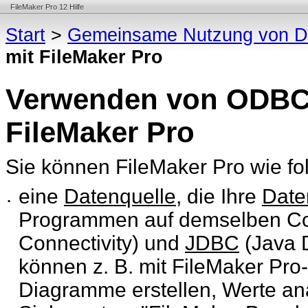
FileMaker Pro 12 Hilfe
Start
>
Gemeinsame Nutzung von D
mit FileMaker Pro
Verwenden von ODBC
FileMaker Pro
Sie können FileMaker
Pro wie fo
eine
Datenquelle
, die Ihre
Date
•
Programmen auf demselben C
Connectivity) und
JDBC
(Java D
können z. B. mit FileMaker Pr
Diagramme erstellen, Werte ana