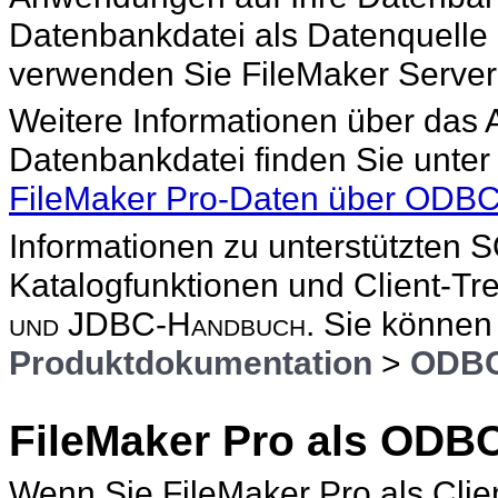
Datenbankdatei als Datenquelle 
verwenden Sie FileMaker Serve
Weitere Informationen über das A
Datenbankdatei finden Sie unte
FileMaker Pro-Daten über ODB
Informationen zu unterstützten
Katalogfunktionen und Client-
Tre
und JDBC-Handbuch
. Sie könne
Produktdokumentation
>
ODBC
FileMaker
Pro als ODB
Wenn Sie FileMaker
Pro als Cli