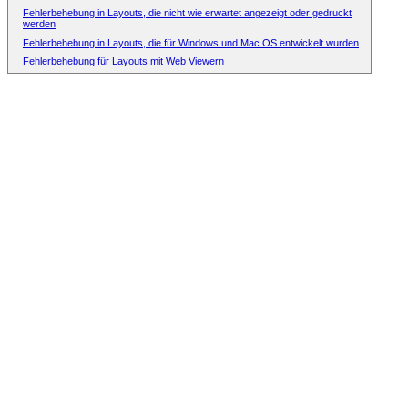
Fehlerbehebung in Layouts, die nicht wie erwartet angezeigt oder gedruckt
werden
Fehlerbehebung in Layouts, die für Windows und Mac OS entwickelt wurden
Fehlerbehebung für Layouts mit Web Viewern