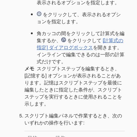
表示されるオプションを指定します。
をクリックして、表示されるオプシ
ョンを指定します。
角カッコの間をクリックして計算式を編
集するか、
をクリックして
[計算式の
指定] ダイアログボックス
を開きます。
インラインで編集できるのは一部の計算
式だけです。
メモ
スクリプトステップを編集するとき、
[記憶する] オプションが表示されることがあ
ります。記憶はスクリプトステップを最後に
編集したときに指定した条件が、スクリプト
ステップを実行するときに使用されることを
示します。
スクリプト編集パネルで作業するとき、次の
いずれかの操作を行います: