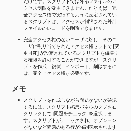
だけです。スクリプトでは外部ファイルのア
クセス制限を変更できません。たとえば、完
全アクセス権で実行するように設定されてい
るスクリプトは、アクセスが制限された外部
ファイルのレコードを削除できません。
完全アクセス権のないユーザに対し、そのユ
ーザに割り当てられたアクセス権セットで [変
更可能] が設定されているスクリプトを編集す
る権限を許可することができますが、スクリ
プトを作成、複製、インポート、削除するに
は、完全アクセス権が必要です。
メモ
スクリプトを作成しながら問題がないか確認
するには、スクリプト編集パネルのタブを右
クリックして [
問題をチェック
] を選択しま
す。スクリプトがチェックされ、オプション
がないなど問題のある行が強調表示されます