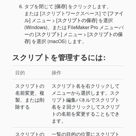
タブを閉じて [
保存
] をクリックします。
または [スクリプトワークスペース] で [
ファイ
ル
] メニュー > [
スクリプトの保存
] を選択
(Windows)、または FileMaker Pro メニューバ
ーの [
スクリプト
] メニュー > [
スクリプトの保
存
] を選択 (macOS) します。
スクリプトを管理するには:
目的
操作
スクリプトの
スクリプト名を右クリックして
名前変更、複
メニューから選択します。スク
製、または削
リプト編集パネルでスクリプト
除する
名を 2 回クリックしてスクリプ
トの名前を変更することもでき
ます。
スクリプトの
一覧の目的の位置にスクリプト