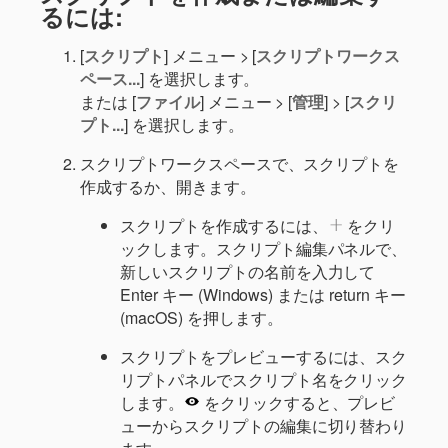
るには:
[
スクリプト
] メニュー > [
スクリプトワークス
ペース...
] を選択します。
または [
ファイル
] メニュー > [
管理
] > [
スクリ
プト...
] を選択します。
スクリプトワークスペースで、スクリプトを
作成するか、開きます。
スクリプトを作成するには、
をクリ
ックします。スクリプト編集パネルで、
新しいスクリプトの名前を入力して
Enter キー (Windows) または return キー
(macOS) を押します。
スクリプトをプレビューするには、スク
リプトパネルでスクリプト名をクリック
します。
をクリックすると、プレビ
ューからスクリプトの編集に切り替わり