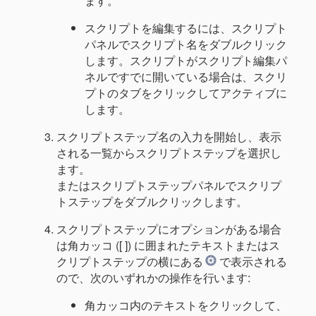
ます。
スクリプトを編集するには、スクリプト
パネルでスクリプト名をダブルクリック
します。スクリプトがスクリプト編集パ
ネルですでに開いている場合は、スクリ
プトのタブをクリックしてアクティブに
します。
スクリプトステップ名の入力を開始し、表示
される一覧からスクリプトステップを選択し
ます。
またはスクリプトステップパネルでスクリプ
トステップをダブルクリックします。
スクリプトステップにオプションがある場合
は角カッコ ([ ]) に囲まれたテキストまたはス
クリプトステップの横にある
で表示される
ので、次のいずれかの操作を行います:
角カッコ内のテキストをクリックして、