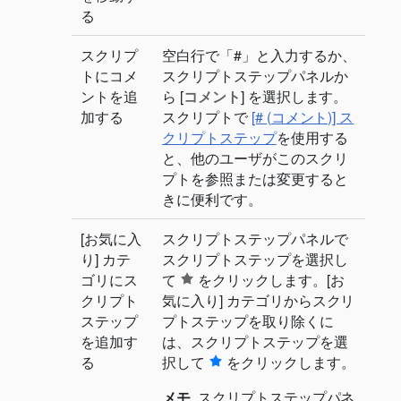
る
スクリプ
空白行で「#」と入力するか、
トにコメ
スクリプトステップパネルか
ントを追
ら [
コメント
] を選択します。
加する
スクリプトで
[# (コメント)] ス
クリプトステップ
を使用する
と、他のユーザがこのスクリ
プトを参照または変更すると
きに便利です。
[お気に入
スクリプトステップパネルで
り] カテ
スクリプトステップを選択し
ゴリにス
て
をクリックします。[お
クリプト
気に入り] カテゴリからスクリ
ステップ
プトステップを取り除くに
を追加す
は、スクリプトステップを選
る
択して
をクリックします。
メモ
スクリプトステップパネ