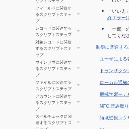
リプトステップ
フィールドに関連す
「いいえ」
るスクリプトステッ
終エラー)
プ
「一部」
レコードに関連する
してくだ
スクリプトステップ
対象レコードに関連
制御に関連する
するスクリプトステ
ップ
ユーザによる
ウインドウに関連す
るスクリプトステッ
トランザクシ
プ
ローカル通知
ファイルに関連する
スクリプトステップ
機械学習モデ
アカウントに関連す
るスクリプトステッ
NFC 読み取
プ
スペルチェックに関
領域監視スク
連するスクリプトス
テップ