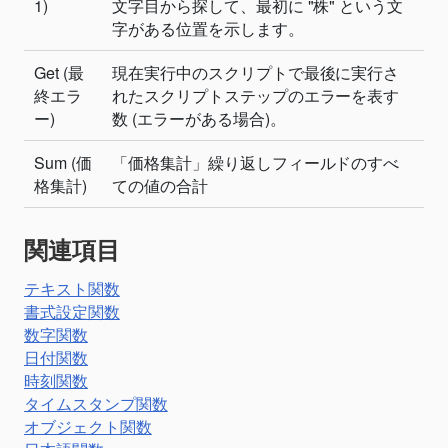
1)
文字目から探して、最初に "株" という文
字がある位置を示します。
Get (最
現在実行中のスクリプトで最後に実行さ
終エラ
れたスクリプトステップのエラーを表す
ー)
数 (エラーがある場合)。
Sum (価
「価格集計」繰り返しフィールドのすべ
格集計)
ての値の合計
関連項目
テキスト関数
書式設定関数
数字関数
日付関数
時刻関数
タイムスタンプ関数
オブジェクト関数