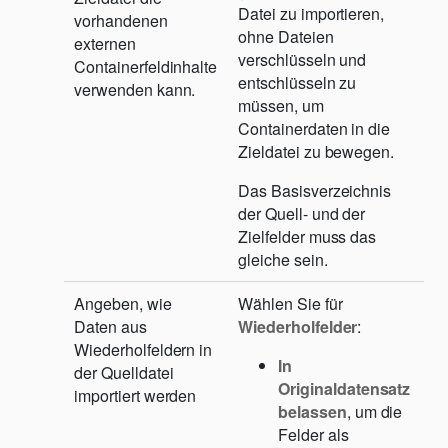
Datei zu importieren,
vorhandenen
ohne Dateien
externen
verschlüsseln und
Containerfeldinhalte
entschlüsseln zu
verwenden kann.
müssen, um
Containerdaten in die
Zieldatei zu bewegen.
Das Basisverzeichnis
der Quell- und der
Zielfelder muss das
gleiche sein.
Angeben, wie
Wählen Sie für
Daten aus
Wiederholfelder
:
Wiederholfeldern in
In
der Quelldatei
Originaldatensatz
importiert werden
belassen
, um die
Felder als