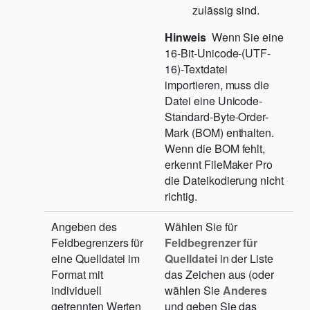
zulässig sind.
Hinweis
Wenn Sie eine
16-Bit-Unicode-(UTF-
16)-Textdatei
importieren, muss die
Datei eine Unicode-
Standard-Byte-Order-
Mark (BOM) enthalten.
Wenn die BOM fehlt,
erkennt FileMaker Pro
die Dateikodierung nicht
richtig.
Angeben des
Wählen Sie für
Feldbegrenzers für
Feldbegrenzer für
eine Quelldatei im
Quelldatei
in der Liste
Format mit
das Zeichen aus (oder
individuell
wählen Sie
Anderes
getrennten Werten
und geben Sie das