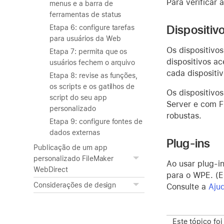
Para verificar
menus e a barra de
ferramentas de status
Dispositiv
Etapa 6: configure tarefas
para usuários da Web
Os dispositivo
Etapa 7: permita que os
dispositivos a
usuários fechem o arquivo
cada dispositiv
Etapa 8: revise as funções,
os scripts e os gatilhos de
Os dispositivo
script do seu app
Server e com F
personalizado
robustas.
Etapa 9: configure fontes de
dados externas
Plug-ins
Publicação de um app
personalizado FileMaker
Ao usar plug-i
WebDirect
para o WPE. (E
Considerações de design
Consulte a
Aju
Este tópico foi