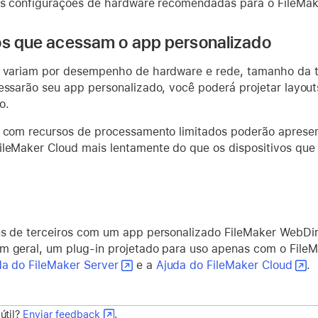
 as configurações de hardware recomendadas para o FileMak
os que acessam o app personalizado
s variam por desempenho de hardware e rede, tamanho da tel
cessarão seu app personalizado, você poderá projetar layou
o.
s com recursos de processamento limitados poderão apresen
ileMaker Cloud mais lentamente do que os dispositivos qu
ns de terceiros com um app personalizado FileMaker WebDir
m geral, um plug-in projetado para uso apenas com o File
da do FileMaker Server
e a
Ajuda do FileMaker Cloud
.
 útil?
Enviar feedback
.