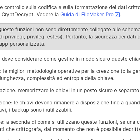
controllo sulla codifica e sulla formattazione dei dati crittog
 CryptDecrypt. Vedere la
Guida di FileMaker Pro
.
ueste funzioni non sono direttamente collegate allo schema 
di privilegi, privilegi estesi). Pertanto, la sicurezza dei d
l'app personalizzata.
e deve considerare come gestire in modo sicuro queste chiav
 le migliori metodologie operative per la creazione (o la ge
 lunghezza, complessità ed entropia della chiave.
zione: memorizzare le chiavi in un posto sicuro e separato 
ione: le chiavi devono rimanere a disposizione fino a quando
vi, i backup sono inutilizzabili.
e: a seconda di come si utilizzano queste funzioni, se una ch
ti che crittografa, dal momento che non è possibile decritta