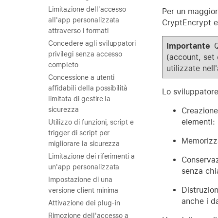
Limitazione dell'accesso
Per un maggiore 
all'app personalizzata
CryptEncrypt e
attraverso i formati
Concedere agli sviluppatori
Importante
Q
privilegi senza accesso
(account, set 
completo
utilizzate nel
Concessione a utenti
affidabili della possibilità
Lo sviluppator
limitata di gestire la
sicurezza
Creazione:
elementi:
Utilizzo di funzioni, script e
trigger di script per
Memorizza
migliorare la sicurezza
Limitazione dei riferimenti a
Conservaz
un'app personalizzata
senza chia
Impostazione di una
Distruzion
versione client minima
anche i da
Attivazione dei plug-in
Rimozione dell'accesso a