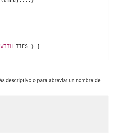
olumna],...}
WITH
 TIES } ]
ás descriptivo o para abreviar un nombre de