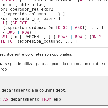
ISTINCT
] {
*
|
 expresión_columna [[
AS
] alias_c
e_name [table_alias], ...
xpr1 operador_rel expr2 ]
Y
 {expresión_columna, ...} ]
expr1 operador_rel expr2 ]
ALL
] (
SELECT
...) ]
Y
 {expresión_ordenación [
DESC
|
ASC
]}, ... ]
n {
ROWS
|
ROW
} ]
IRST
 [ n [ PERCENT ] ] { 
ROWS
|
ROW
 } {
ONLY
|
ATE
 [
OF
 {expresión_columna, ...}] ]
escritos entre corchetes son opcionales.
na
se puede utilizar para asignar a la columna un nombre m
rgo.
s
departamento
a la columna
dept
.
t 
AS
 departamento 
FROM
 emp