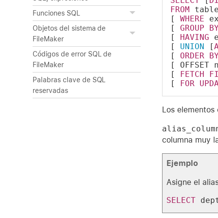
SELECT
 [
D
FROM
 tabl
Funciones SQL
[ 
WHERE
 e
[ 
GROUP
B
Objetos del sistema de
[ 
HAVING
 
FileMaker
[ 
UNION
 [
Códigos de error SQL de
[ 
ORDER
B
[ OFFSET 
FileMaker
[ 
FETCH
F
Palabras clave de SQL
[ 
FOR
UPD
reservadas
Los elementos 
alias_colum
columna muy la
Ejemplo
Asigne el alia
SELECT
 dep