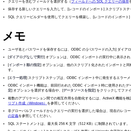
•
クエリーを含むフィールドを選択する（
フィールドへの SQL クエリーの保存
•
保存する新しいクエリーを入力して、[レコードのインポート] スクリプトス
•
SQL クエリービルダーを使用してクエリーを構築し、[レコードのインポート
メモ
•
ユーザ名とパスワードを保存するには、ODBC の [パスワードの入力] ダイアロ
•
[
ダイアログなしで実行
] オプションは、ODBC インポートの実行中に表示
•
[
インポート順の指定
] オプションは、他のスクリプト化されたインポートと同
す。
•
[
エラー処理
] スクリプトステップは、ODBC インポート中に発生するエラ
•
ODBC インポート機能は、前回行われた ODBC インポート時に使用されたデー
定
] オプションを選択する場合や、[
データソースを指定
] をクリックしてフ
•
複数のアプリケーション間での相互作用を自動化するには、ActiveX 機能を検
リプト作成（Windows）
を参照してください。
•
非グローバルフィールドからクエリーの実行を選択した場合は、現在のレコー
の定義
を参照してください。
•
SQL ステートメントは、最大長 256 K 文字（512 KB）に制限されています。