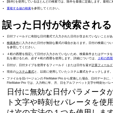
•
[除外] を使用しているほとんどの検索では、除外を最後に定義します。最初に
•
重複する値の検索
を参照してください。
誤った日付が検索される
•
日付フィールドに有効な日付書式で入力された日付が含まれていないことがあ
•
検索条件
に入力された日付が無効な書式の場合があります。日付の検索につい
を参照してください。
•
４桁の西暦を指定して日付が入力されていないため、検索条件またはデータを
乱を避けるため、必ず４桁の西暦を使用します。詳細については、
２桁の西暦
•
日付が、日付タイプを使用するフィールド（または日付を返す
計算フィールド
•
現在の
システム書式
と、以前に使用していたシステム書式をチェックします。
•
ファイルを旧バージョンの FileMaker
Pro から変換した場合、日付データ
FileMaker Pro では、入力時に年、月、日をアルファベット文字や時刻
日付に無効な日付パラメータ
ト文字や時刻セパレータを
使
は次の方法の１つを使用しま