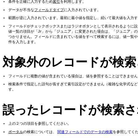
•
条件を正確に入力するため
索引
を利用します。
•
データが不当な
フィールドタイプ
に入力されています。
•
範囲が逆に入力されています。最初に最小値を指定し、続いて最大値を入力す
•
フィールドがチェックボックスまたはラジオボタンとして表示されるように設
値一覧の項目が「
Jr
」から「
ジュニア
」に変更された場合は、「
ジュニア
」の
つかりません。フィールドに含まれている値をすべて検索するには、値一覧や
件を入力します。
対象外のレコードが検索
•
フィールドに複数の値が含まれている場合は、値を参照することはできません
•
検索条件で指定した語句が長すぎて索引設定ができません（複雑な化学式など
す。
誤ったレコードが検索さ
•
上の２つの項目を参照してください。
•
ポータル
の検索については、
関連フィールドでのデータの検索
を参照してく