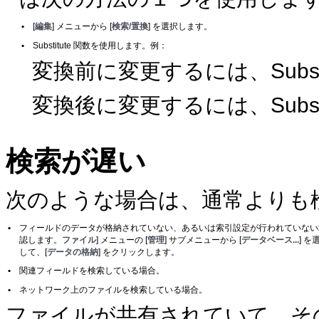
•
[
編集
] メニューから [
検索/置換
] を選択します。
•
Substitute 関数を使用します。例：
変換前に変更するには、Substitute
変換後に変更するには、Substitute
検索が遅い
次のような場合は、通常よりも
•
フィールドのデータが格納されていない、あるいは索引設定が行われていない
認します。
ファイル
] メニューの [
管理
] サブメニューから [
データベース...
] を
して、[
データの格納
] をクリックします。
•
関連フィールドを検索している場合。
•
ネットワーク上のファイルを検索している場合。
ファイルが
共有
されていて、そ