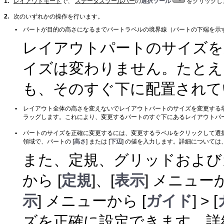
1.
レイアウトモード
で、
ステータスツールバー
の
選択ツール
をクリックし
2.
次のいずれかの操作を行います。
•
パートが目的の高さになるまでパートラベルの境界線（パートの下端を示
レイアウトパートのサイズを
イズは変わりません。
たとえ
も、そのすぐ下に配置されて
•
レイアウト全体の高さを変えないでレイアウトパートのサイズを変更する場
ラッグします。これにより、変更するパートのすぐ下にあるレイアウトパ
•
パートのサイズを正確に変更するには、変更するラベルをクリックして選
領域で、パートの [
高さ
] または [
下辺
] の値を入力します。詳細については
また、定規、グリッドおよび
から [
定規
]、[
表示
] メニューか
示
] メニューから [
ガイド
] > [
ズを正確に設定できます。詳