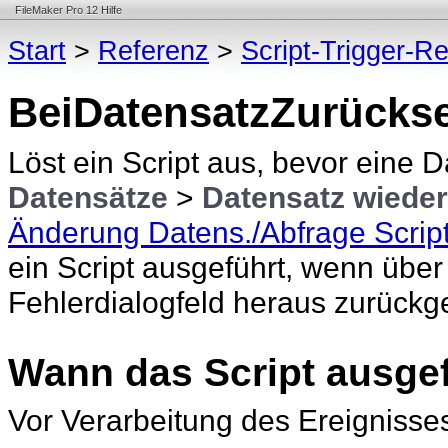
FileMaker Pro 12 Hilfe
Start
>
Referenz
>
Script-Trigger-R
BeiDatensatzZurücks
Löst ein Script aus, bevor eine
Datensätze
>
Datensatz
wieder
Änderung Datens./Abfrage Script
ein Script ausgeführt, wenn übe
Fehlerdialogfeld heraus zurückge
Wann das Script ausgef
Vor Verarbeitung des Ereignisse