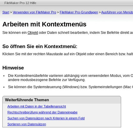
FileMaker Pro 12 Hilfe
Start
>
Verwenden von FileMaker Pro
>
FileMaker Pro-Grundlagen
>
Ausführen von Menüb
Arbeiten mit Kontextmenüs
Sie können ein
Objekt
oder Daten schnell bearbeiten, indem Sie Befehle direkt 
So öffnen Sie ein Kontextmenü:
Klicken Sie mit der rechten Maustaste auf ein Objekt oder einen Bereich bzw. ha
Hinweise
•
Die Kontextmenübefehle variieren abhängig vom verwendeten
Modus
, vom O
andere modusbezogene Befehle zur Verfügung.
•
Sie können die Systemsteuerung (Windows) bzw. Systemeinstellungen (Mac
O
Weiterführende Themen
Arbeiten mit Daten in der Tabellenansicht
Rechtschreibprüfung während der Dateneingabe
Suchen von Datensätzen nach Kriterien in einem Feld
Sortieren von Datensätzen