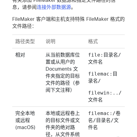
有关添加 FileMaker 数据源和指定文件路径的信
息，请参阅
连接外部数据源
。
FileMaker 客户端和主机支持特殊 FileMaker 格式的
文件路径：
路径类型
说明
格式
相对
从当前数据库位
file:目录名/
置或从用户的
文件名
Documents 文
filemac:目
件夹指定的目标
录名/
文件的路径（参
阅下文注释）
filewin:../
文件名
完全本地
本地或远程卷上
filemac:/卷
或远程
的目标文件或文
名/目录名/文
(macOS)
件夹的绝对路
件名
径，从文件系统