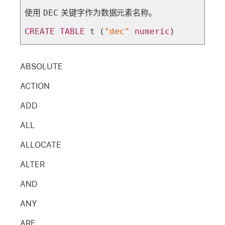
使用
DEC
关键字作为数据元素名称。
CREATE
TABLE
 t (
"dec"
numeric
)
ABSOLUTE
ACTION
ADD
ALL
ALLOCATE
ALTER
AND
ANY
ARE