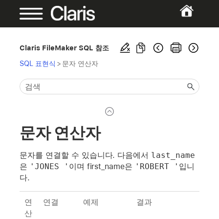
Claris FileMaker SQL 참조
SQL 표현식
>
문자 연산자
문자 연산자
문자를 연결할 수 있습니다. 다음에서
last_name
은
'JONES '
이며 first_name은
'ROBERT '
입니
다.
연
연결
예제
결과
산