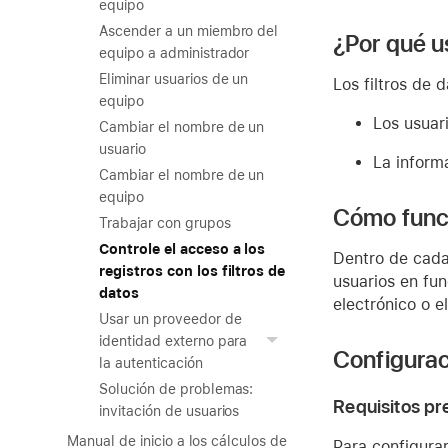
equipo
Ascender a un miembro del
¿Por qué us
equipo a administrador
Eliminar usuarios de un
Los filtros de 
equipo
Los usuari
Cambiar el nombre de un
usuario
La informa
Cambiar el nombre de un
equipo
Cómo funci
Trabajar con grupos
Controle el acceso a los
Dentro de cada 
registros con los filtros de
usuarios en fun
datos
electrónico o e
Usar un proveedor de
identidad externo para
Configuraci
la autenticación
Solución de problemas:
Requisitos pr
invitación de usuarios
Manual de inicio a los cálculos de
Para configurar