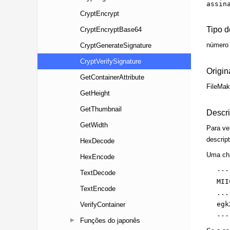
CryptEncrypt
CryptEncryptBase64
CryptGenerateSignature
CryptVerifySignature
GetContainerAttribute
GetHeight
GetThumbnail
GetWidth
HexDecode
HexEncode
TextDecode
TextEncode
VerifyContainer
Funções do japonês