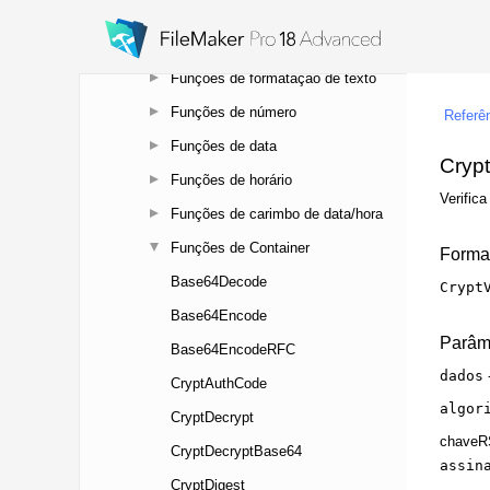
ordem alfabética)
Funções de texto
Funções de formatação de texto
Funções de número
Funções de data
Funções de horário
Funções de carimbo de data/hora
Funções de Container
Base64Decode
Base64Encode
Base64EncodeRFC
CryptAuthCode
CryptDecrypt
CryptDecryptBase64
CryptDigest