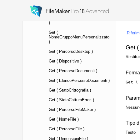
Get ( IndicatoreDataOraCorrente )
Get ( MillisecondiUTCOraCorrente
)
Get (
NomeGruppoMenuPersonalizzato
)
Get ( PercorsoDesktop )
Get ( Dispositivo )
Get ( PercorsoDocumenti )
Get ( ElencoPercorsoDocumenti )
Get ( StatoCrittografia )
Get ( StatoCatturaErrori )
Get ( PercorsoFileMaker )
Get ( NomeFile )
Get ( PercorsoFile )
Get ( DimensioniFile )