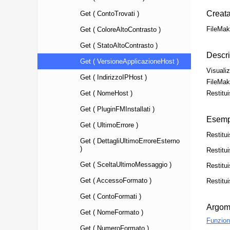
Get ( ContoTrovati )
Get ( ColoreAltoContrasto )
Get ( StatoAltoContrasto )
Get ( VersioneApplicazioneHost )
Get ( IndirizzoIPHost )
Get ( NomeHost )
Get ( PluginFMInstallati )
Get ( UltimoErrore )
Get ( DettagliUltimoErroreEsterno
)
Get ( SceltaUltimoMessaggio )
Get ( AccessoFormato )
Get ( ContoFormati )
Get ( NomeFormato )
Get ( NumeroFormato )