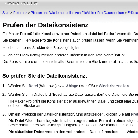
FileMaker Pro 12 Hilfe
Start
>
Referenz
>
Pflegen und Wiederherstellen von FileMaker Pro-Datenbanken
>
Erläut
Prüfen der Dateikonsistenz
FileMaker
Pro prüft die Konsistenz einer Datenbankdatei bei Bedarf, wenn die Dat
Sie können FileMaker
Pro die Konsistenz auch prüfen lassen, wenn Sie vermuten, 
•
ob die interne Struktur des Blocks gültig ist.
•
ob der Block richtig mit den anderen Blöcken in der Datei verknüpft ist.
Die Konsistenzprüfung liest nicht alle Daten in jedem Block und prüft nicht das 
So prüfen Sie die Dateikonsistenz:
1.
Wählen Sie
Datei
(Windows) bzw.
Ablage
(Mac OS) >
Wiederherstellen
.
2.
Wählen Sie im Dialogfeld "Beschädigte Datei auswählen" die Datei, die Sie 
FileMaker
Pro prüft die Konsistenz der ausgewählten Datei und zeigt eine Zu
defekten Blöcke an.
3.
Um ein Protokoll der Dateikonsistenzprüfung anzuzeigen, klicken Sie auf
Pro
Die Datei Wiederherst.log wird in tabulatorgetrenntem Format in einem eige
Beschreibung des Konsistenzprüfungsereignisses an. Sie können diese Datei 
Die aktuellsten Daten werden den vorhandenen Dateiinformationen in Wieder