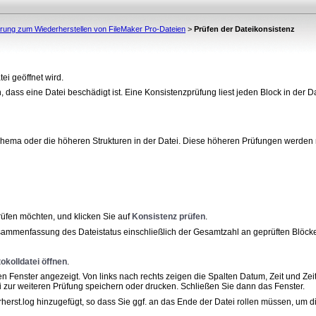
erung zum Wiederherstellen von FileMaker Pro-Dateien
>
Prüfen der Dateikonsistenz
ei geöffnet wird.
dass eine Datei beschädigt ist. Eine Konsistenzprüfung liest jeden Block in der Da
Schema oder die
höheren Strukturen in der Datei. Diese höheren Prüfungen werden n
prüfen möchten,
und klicken Sie auf
Konsistenz prüfen
.
sammenfassung des Dateistatus einschließlich der Gesamtzahl an geprüften Blöcken
tokolldatei
öffnen
.
nen Fenster
angezeigt. Von links nach rechts zeigen die Spalten Datum, Zeit und 
zur weiteren Prüfung speichern oder drucken. Schließen Sie dann das Fenster.
herst.log
hinzugefügt, so dass Sie ggf. an das Ende der Datei rollen müssen, um 