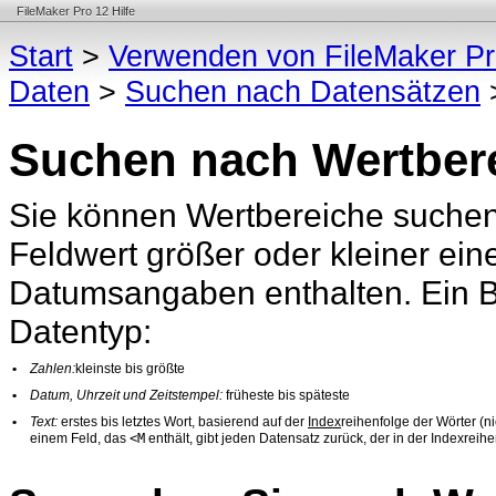
FileMaker Pro 12 Hilfe
Start
>
Verwenden von FileMaker P
Daten
>
Suchen nach Datensätzen
Suchen nach Wertber
Sie können Wertbereiche suchen, 
Feldwert größer oder kleiner
ein
Datumsangaben enthalten. Ein Be
Datentyp:
•
Zahlen:
kleinste bis größte
•
Datum, Uhrzeit und Zeitstempel:
früheste bis späteste
•
Text:
erstes bis letztes Wort, basierend auf der
Index
reihenfolge der Wörter (n
<M
einem Feld, das
enthält, gibt jeden Datensatz zurück, der in der Indexreihe