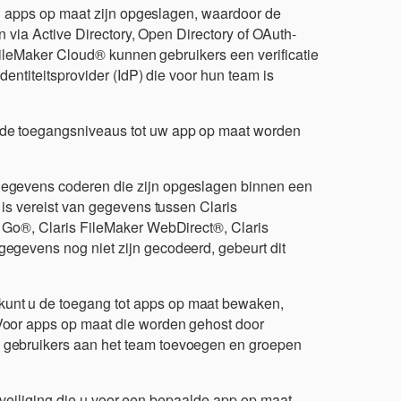
in apps op maat zijn opgeslagen, waardoor de
n via Active Directory, Open Directory of OAuth-
 FileMaker Cloud® kunnen gebruikers een verificatie
entiteitsprovider (IdP) die voor hun team is
 de toegangsniveaus tot uw app op maat worden
gegevens coderen die zijn opgeslagen binnen een
 is vereist van gegevens tussen Claris
 Go®, Claris FileMaker WebDirect®, Claris
egevens nog niet zijn gecodeerd, gebeurt dit
unt u de toegang tot apps op maat bewaken,
Voor apps op maat die worden gehost door
 gebruikers aan het team toevoegen en groepen
eveiliging die u voor een bepaalde app op maat