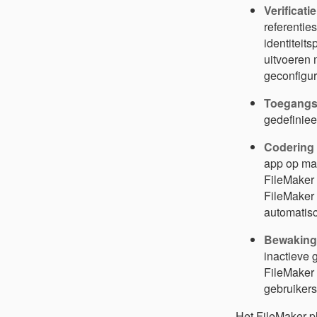
Verificati
referentie
identiteit
uitvoeren 
geconfigur
Toegangsb
gedefinieer
Codering 
app op maa
FileMaker 
FileMaker 
automatisc
Bewaking 
inactieve
FileMaker
gebruikers
Het FileMaker-p