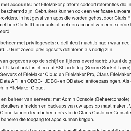
e met accounts:
het FileMaker-platform codeert referenties die 
s beschermd zijn. Gebruikers kunnen ook een verificatie uitvoere
sproviders. In het geval van apps die worden gehost door Claris
met hun Claris ID-accounts of met een account van een externe id
eerd.
eheer met privilegesets:
u definieert machtigingen waarmee
d. U kunt zoveel privilegesets definiëren als nodig zijn.
van gegevens op de schijf en tijdens overdracht:
u kunt de 
t. U kunt ook instellen dat SSL-codering (Secure Socket Layer)
Server® of FileMaker Cloud en FileMaker Pro, Claris FileMaker
Data API, en ODBC-, JDBC- en OData-clienttoepassingen. Als g
h in FileMaker Cloud.
en beheer van servers:
met Admin Console (Beheerconsole) k
 gebruikers afmelden en back-ups van uw apps op maat maken. 
 Cloud kunnen teambeheerders via de Claris Customer Console
 beheren die toegang tot apps kunnen krijgen.
latform gebruikt een universeel beveiligingsmodel waarbij de b