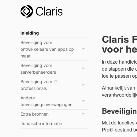
Inleiding
Claris 
Beveiliging voor
voor he
ontwikkelaars van apps op
maat
In deze handlei
Beveiliging voor
de stappen die 
serverbeheerders
toe te passen o
Beveiliging voor IT-
Afhankelijk van 
professionals
verantwoordelijk
Andere
beveiligingsoverwegingen
Beveiligi
Extra bronnen
Met de functies
Juridische informatie
Pro®-bestand be