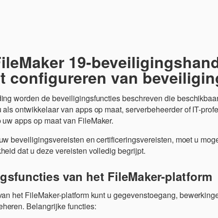
Overslaan en naar hoofdinhoud
FileMaker 19-beveiligingshand
t configureren van beveiligi
ding worden de beveiligingsfuncties beschreven die beschikbaar
u als ontwikkelaar van apps op maat, serverbeheerder of IT-pro
p uw apps op maat van FileMaker.
uw beveiligingsvereisten en certificeringsvereisten, moet u moge
heid dat u deze vereisten volledig begrijpt.
ngsfuncties van het FileMaker-platform
 van het FileMaker-platform kunt u gegevenstoegang, bewerkinge
heren. Belangrijke functies: