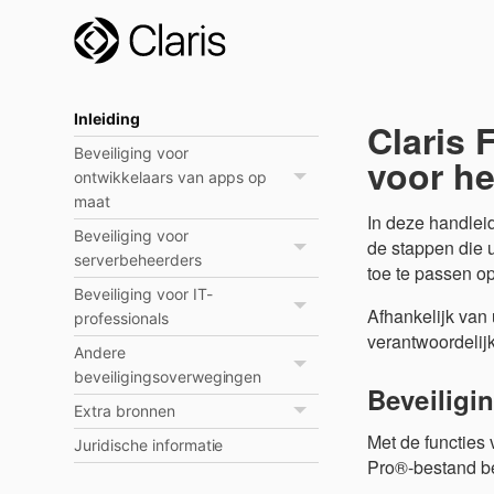
Inleiding
Claris 
Beveiliging voor
voor he
ontwikkelaars van apps op
maat
In deze handlei
Beveiliging voor
de stappen die 
serverbeheerders
toe te passen o
Beveiliging voor IT-
Afhankelijk van 
professionals
verantwoordelijk
Andere
beveiligingsoverwegingen
Beveiligi
Extra bronnen
Met de functies
Juridische informatie
Pro®-bestand be