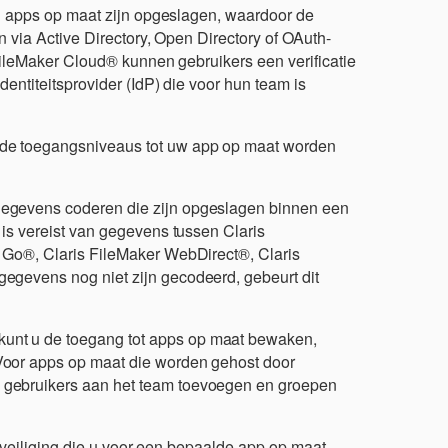
in apps op maat zijn opgeslagen, waardoor de
n via Active Directory, Open Directory of OAuth-
 FileMaker Cloud® kunnen gebruikers een verificatie
entiteitsprovider (IdP) die voor hun team is
 de toegangsniveaus tot uw app op maat worden
gegevens coderen die zijn opgeslagen binnen een
 is vereist van gegevens tussen Claris
 Go®, Claris FileMaker WebDirect®, Claris
egevens nog niet zijn gecodeerd, gebeurt dit
unt u de toegang tot apps op maat bewaken,
Voor apps op maat die worden gehost door
 gebruikers aan het team toevoegen en groepen
eveiliging die u voor een bepaalde app op maat