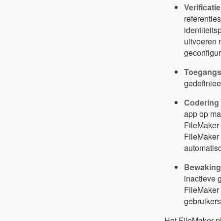
Verificati
referentie
identiteit
uitvoeren 
geconfigur
Toegangsb
gedefinieer
Codering 
app op maa
FileMaker 
FileMaker 
automatisc
Bewaking 
inactieve
FileMaker
gebruikers
Het FileMaker-p