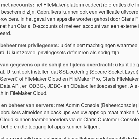
e met accounts:
het FileMaker-platform codeert referenties die 
s beschermd zijn. Gebruikers kunnen ook een verificatie uitvoere
sproviders. In het geval van apps die worden gehost door Claris
met hun Claris ID-accounts of met een account van een externe id
eerd.
eheer met privilegesets:
u definieert machtigingen waarmee
d. U kunt zoveel privilegesets definiëren als nodig zijn.
van gegevens op de schijf en tijdens overdracht:
u kunt de 
t. U kunt ook instellen dat SSL-codering (Secure Socket Layer)
Server® of FileMaker Cloud en FileMaker Pro, Claris FileMaker
Data API, en ODBC-, JDBC- en OData-clienttoepassingen. Als g
h in FileMaker Cloud.
en beheer van servers:
met Admin Console (Beheerconsole) k
 gebruikers afmelden en back-ups van uw apps op maat maken. 
 Cloud kunnen teambeheerders via de Claris Customer Console
 beheren die toegang tot apps kunnen krijgen.
latform gebruikt een universeel beveiligingsmodel waarbij de b