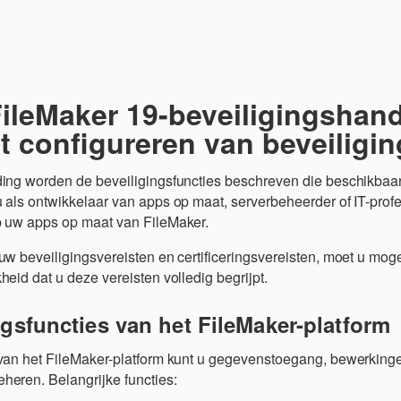
Overslaan en naar hoofdinhoud
FileMaker 19-beveiligingshand
t configureren van beveiligi
ding worden de beveiligingsfuncties beschreven die beschikbaar
u als ontwikkelaar van apps op maat, serverbeheerder of IT-pro
p uw apps op maat van FileMaker.
uw beveiligingsvereisten en certificeringsvereisten, moet u moge
heid dat u deze vereisten volledig begrijpt.
ngsfuncties van het FileMaker-platform
 van het FileMaker-platform kunt u gegevenstoegang, bewerkinge
heren. Belangrijke functies: