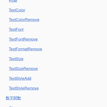
RGB
TextColor
TextColorRemove
TextFont
TextFontRemove
TextFormatRemove
TextSize
TextSizeRemove
TextStyleAdd
TextStyleRemove
数字関数