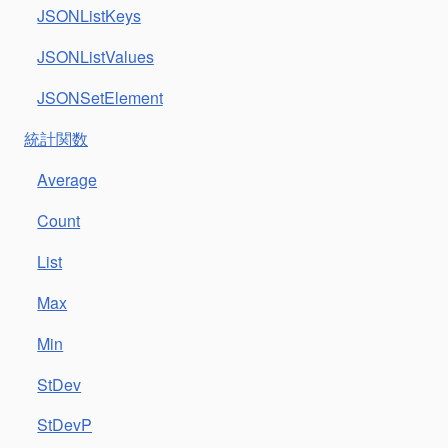
JSONListKeys
JSONListValues
JSONSetElement
統計関数
Average
Count
List
Max
Min
StDev
StDevP