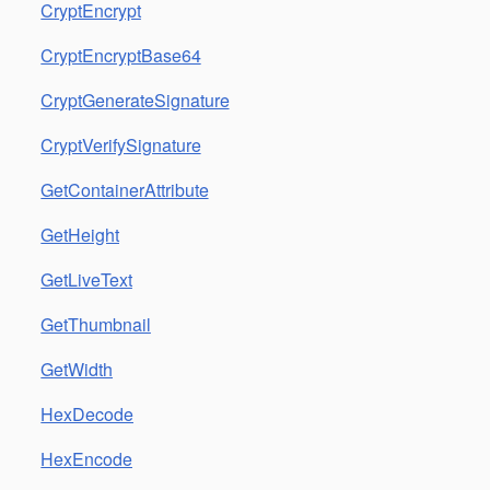
CryptEncrypt
CryptEncryptBase64
CryptGenerateSignature
CryptVerifySignature
GetContainerAttribute
GetHeight
GetLiveText
GetThumbnail
GetWidth
HexDecode
HexEncode