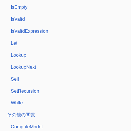
IsEmpty
IsValid
IsValidExpression
Let
Lookup
LookupNext
Self
SetRecursion
While
その他の関数
ComputeModel