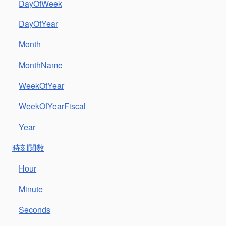
DayOfWeek
DayOfYear
Month
MonthName
WeekOfYear
WeekOfYearFiscal
Year
時刻関数
Hour
Minute
Seconds