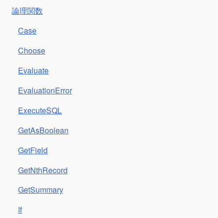
論理関数
Case
Choose
Evaluate
EvaluationError
ExecuteSQL
GetAsBoolean
GetField
GetNthRecord
GetSummary
If