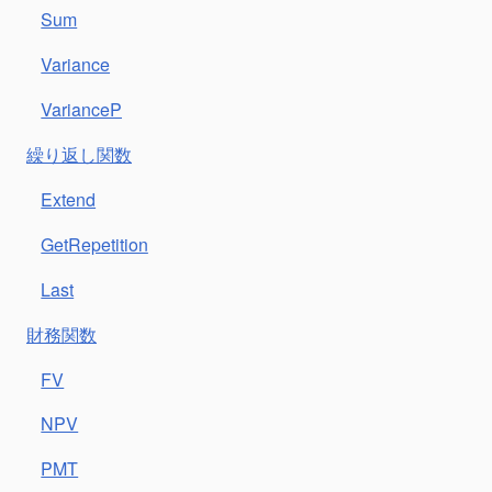
Sum
Variance
VarianceP
繰り返し関数
Extend
GetRepetition
Last
財務関数
FV
NPV
PMT