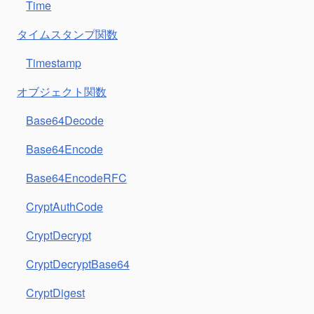
Time
タイムスタンプ関数
Timestamp
オブジェクト関数
Base64Decode
Base64Encode
Base64EncodeRFC
CryptAuthCode
CryptDecrypt
CryptDecryptBase64
CryptDigest