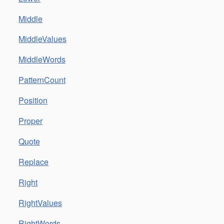
Middle
MiddleValues
MiddleWords
PatternCount
Position
Proper
Quote
Replace
Right
RightValues
RightWords