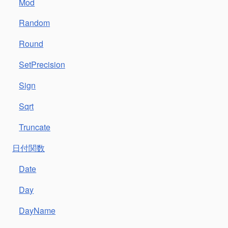
Mod
Random
Round
SetPrecision
Sign
Sqrt
Truncate
日付関数
Date
Day
DayName