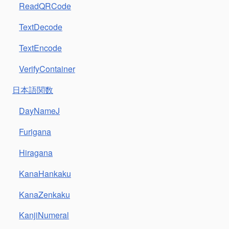
ReadQRCode
TextDecode
TextEncode
VerifyContainer
日本語関数
DayNameJ
Furigana
Hiragana
KanaHankaku
KanaZenkaku
KanjiNumeral