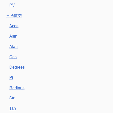
PV
三角関数
Acos
Asin
Atan
Cos
Degrees
Pi
Radians
Sin
Tan