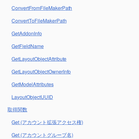
ConvertFromFileMakerPath
ConvertToFileMakerPath
GetAddonInfo
GetFieldName
GetLayoutObjectAttribute
GetLayoutObjectOwnerInfo
GetModelAttributes
LayoutObjectUUID
取得関数
Get (アカウント拡張アクセス権)
Get (アカウントグループ名)