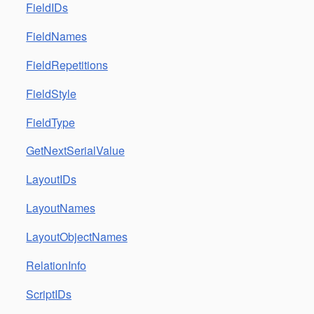
FieldIDs
FieldNames
FieldRepetitions
FieldStyle
FieldType
GetNextSerialValue
LayoutIDs
LayoutNames
LayoutObjectNames
RelationInfo
ScriptIDs